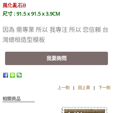
風化亂石B
尺寸 : 91.5 x 91.5 x 3.9CM
因為 需專業 所以 我專注 所以 您信賴 台
灣總桓造型模板
我要詢問
上一則
|
回上頁
|
下一則
相關商品