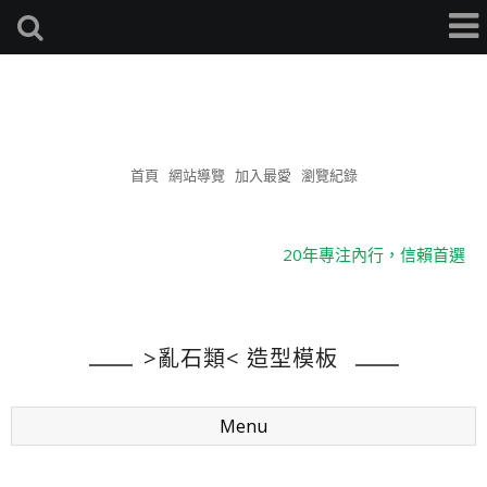
景觀造型模板(台灣總桓
有限公司)
首頁
網站導覽
加入最愛
瀏覽紀錄
天馬行空，歡迎就教
20年專注內行，信賴首選
堅決誠信，目標專業
造型模板-台灣總桓有限公司
>亂石類< 造型模板
天馬行空，歡迎就教
20年專注內行，信賴首選
堅決誠信，目標專業
Menu
造型模板-台灣總桓有限公司