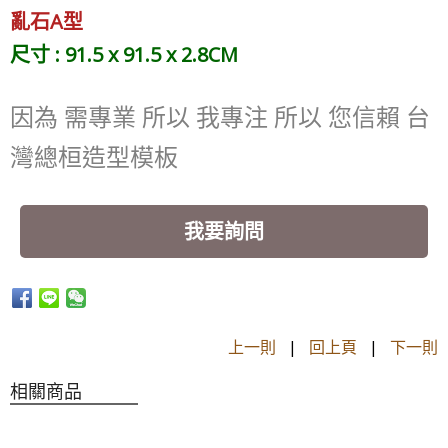
亂石A型
尺寸 : 91.5 x 91.5 x 2.8CM
因為 需專業 所以 我專注 所以 您信賴 台
灣總桓造型模板
我要詢問
上一則
|
回上頁
|
下一則
相關商品