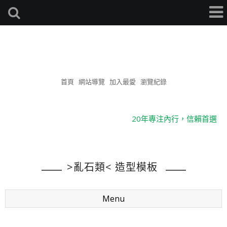
景觀造型模板(台灣總桓
有限公司)
首頁
網站導覽
加入最愛
瀏覽紀錄
天馬行空，歡迎就教
20年專注內行，信賴首選
堅決誠信，目標專業
造型模板-台灣總桓有限公司
>亂石類< 造型模板
天馬行空，歡迎就教
20年專注內行，信賴首選
堅決誠信，目標專業
Menu
造型模板-台灣總桓有限公司